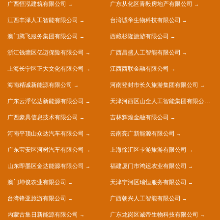
广西恒泓建筑有限公司
广东从化区青毅房地产有限公司
江西丰泽人工智能有限公司
台湾诚帝生物科技有限公司
澳门腾飞服务集团有限公司
西藏杉隆旅游有限公司
浙江钱塘区亿迈保险有限公司
广西昌盛人工智能有限公司
上海长宁区正大文化有限公司
江西西联金融有限公司
海南精诚新能源有限公司
河南登封市长久旅游集团有限公司
广东云浮亿达新能源有限公司
天津河西区山全人工智能集团有限公司
广西豪具信息技术有限公司
吉林辉煌金融有限公司
河南平顶山众达汽车有限公司
云南亮广新能源有限公司
广东宝安区河树汽车有限公司
上海徐汇区卡游旅游有限公司
山东即墨区金达能源有限公司
福建厦门市鸿运农业有限公司
澳门坤俊农业有限公司
天津宁河区瑞恒服务有限公司
台湾锋亚旅游有限公司
广西朝兴人工智能有限公司
内蒙古集日新能源有限公司
广东龙岗区诚帝生物科技有限公司